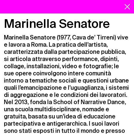
1
/
0
Chiudi
Chi siamo
Carla
Marinella Senatore
Accardi
Indirizzo email
Indirizzo email
Progetti
Aurelio
Amendola
Marinella Senatore (1977, Cava de’ Tirreni) vive
e lavora a Roma. La pratica dell’artista,
Artisti
Giorgio
Andreotta
Nome
caratterizzata dalla partecipazione pubblica,
Nome
Libri
Calò
si articola attraverso performance, dipinti,
collage, installazioni, video e fotografie; le
Lo spazio
Giovanni
Anselmo
Cognome
sue opere coinvolgono intere comunità
Cognome
intorno a tematiche sociali e questioni urbane
Francesco
Arena
quali l’emancipazione e l’uguaglianza, i sistemi
di aggregazione e le condizioni dei lavoratori.
Stefano
Arienti
Accetto che le mie informazioni vengano
Nel 2013, fonda la School of Narrative Dance,
Testo
trattate in conformità con la
privacy policy
.
una scuola multidisciplinare, nomade e
Massimo
Bartolini
gratuita, basata su un’idea di educazione
Gianfranco
Baruchello
partecipativa e antigerarchica. I suoi lavori
sono stati esposti in tutto il mondo e presso